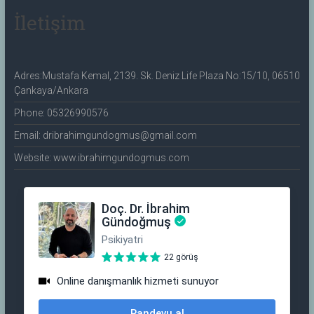
İletişim
Adres:Mustafa Kemal, 2139. Sk. Deniz Life Plaza No:15/10, 06510
Çankaya/Ankara
Phone: 05326990576
Email: dribrahimgundogmus@gmail.com
Website: www.ibrahimgundogmus.com