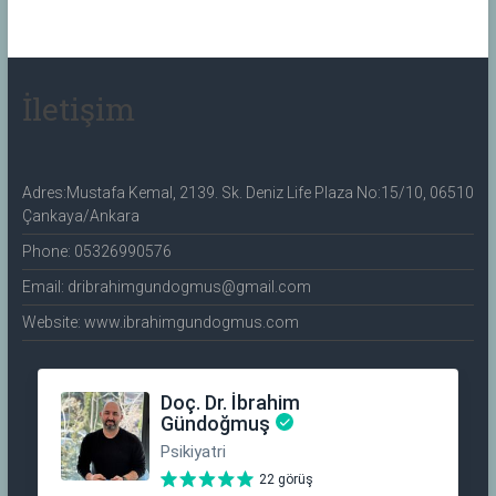
İletişim
Adres:Mustafa Kemal, 2139. Sk. Deniz Life Plaza No:15/10, 06510
Çankaya/Ankara
Phone: 05326990576
Email: dribrahimgundogmus@gmail.com
Website: www.ibrahimgundogmus.com