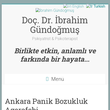
English
Turkish
Skip
to
content
Doç. Dr. İbrahim
Gündoğmuş
Psikiyatrist & Psikoterapist
Birlikte etkin, anlamlı ve
farkında bir hayata...
Menü
Ankara Panik Bozukluk
Agorafobi