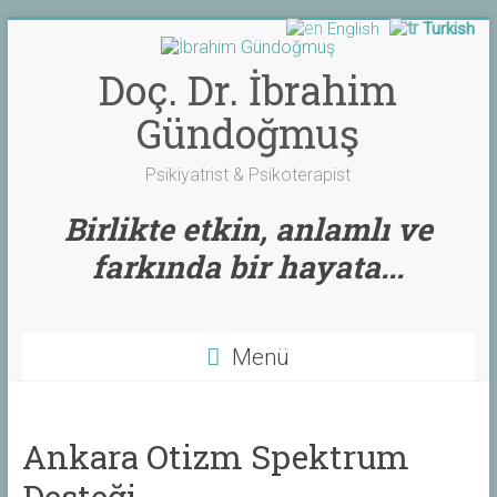
English
Turkish
Skip
to
content
Doç. Dr. İbrahim
Gündoğmuş
Psikiyatrist & Psikoterapist
Birlikte etkin, anlamlı ve
farkında bir hayata...
Menü
Ankara Otizm Spektrum
Desteği