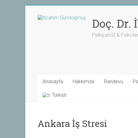
Skip
to
Doç. Dr.
content
Psikiyatrist & Psikote
Anasayfa
Hakkımda
Randevu
Ps
Turkish
Ankara İş Stresi