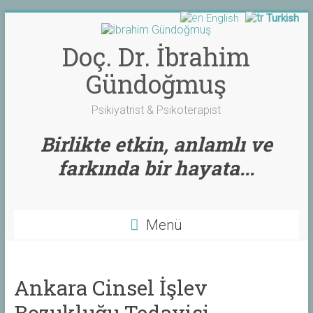
English
Turkish
Skip
to
content
Doç. Dr. İbrahim
Gündoğmuş
Psikiyatrist & Psikoterapist
Birlikte etkin, anlamlı ve
farkında bir hayata...
Menü
Ankara Cinsel İşlev
Bozukluğu Tedavisi