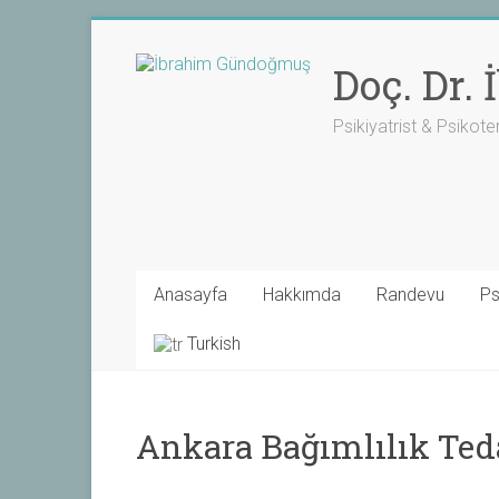
Skip
to
Doç. Dr.
content
Psikiyatrist & Psikote
Anasayfa
Hakkımda
Randevu
Ps
Turkish
Ankara Bağımlılık Ted