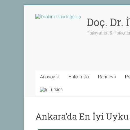
Skip
to
Doç. Dr.
content
Psikiyatrist & Psikote
Anasayfa
Hakkımda
Randevu
Ps
Turkish
Ankara’da En İyi Uyku