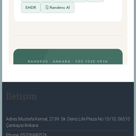
İletişim
Adres:Mustafa Kemal, 2139. Sk. Deniz Life Plaza No:15/10, 06510
Çankaya/Ankara
Phone: 05326990576