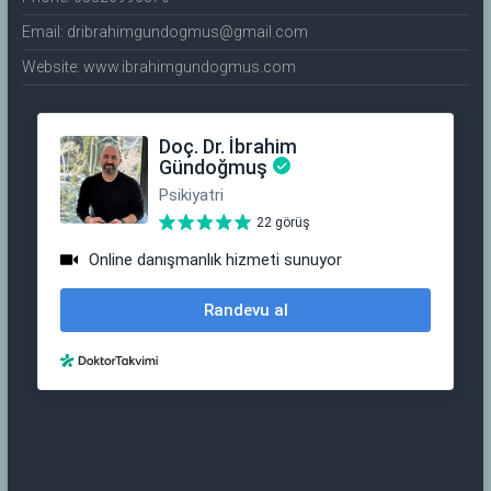
Email: dribrahimgundogmus@gmail.com
Website: www.ibrahimgundogmus.com