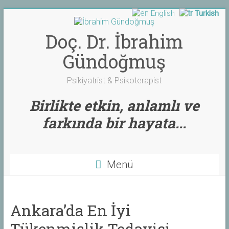
English
Turkish
Skip
to
content
Doç. Dr. İbrahim
Gündoğmuş
Psikiyatrist & Psikoterapist
Birlikte etkin, anlamlı ve
farkında bir hayata...
Menü
Ankara’da En İyi
Tükenmişlik Tedavisi