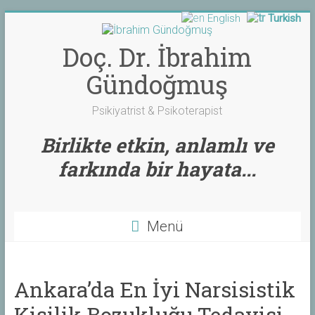
English
Turkish
Skip
to
content
Doç. Dr. İbrahim
Gündoğmuş
Psikiyatrist & Psikoterapist
Birlikte etkin, anlamlı ve
farkında bir hayata...
Menü
Ankara’da En İyi Narsisistik
Kişilik Bozukluğu Tedavisi