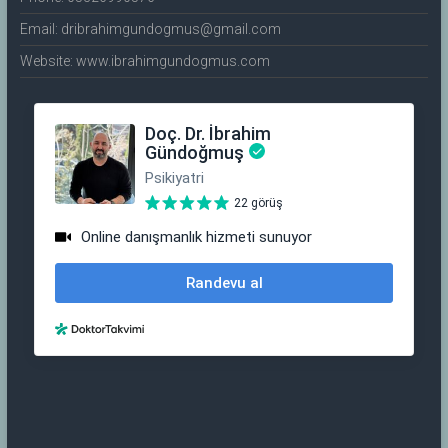
Email: dribrahimgundogmus@gmail.com
Website: www.ibrahimgundogmus.com