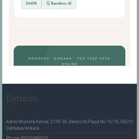
İletişim
Adres:Mustafa Kemal, 2139. Sk. Deniz Life Plaza No:15/10, 06510
Çankaya/Ankara
Phone: 05326990576