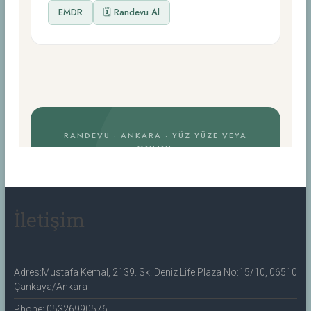
İletişim
Adres:Mustafa Kemal, 2139. Sk. Deniz Life Plaza No:15/10, 06510
Çankaya/Ankara
Phone: 05326990576