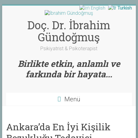
English
Turkish
Skip
to
content
Doç. Dr. İbrahim
Gündoğmuş
Psikiyatrist & Psikoterapist
Birlikte etkin, anlamlı ve
farkında bir hayata...
Menü
Ankara’da En İyi Kişilik
Bozukluğu Tedavisi