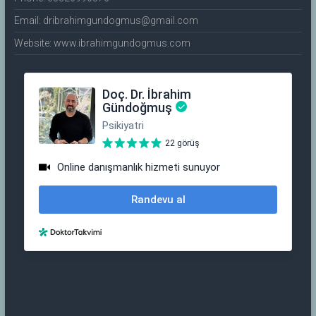
Email: dribrahimgundogmus@gmail.com
Website: www.ibrahimgundogmus.com