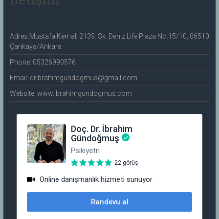
Adres:Mustafa Kemal, 2139. Sk. Deniz Life Plaza No:15/10, 06510
Çankaya/Ankara
Phone: 05326990576
Email: dribrahimgundogmus@gmail.com
Website: www.ibrahimgundogmus.com