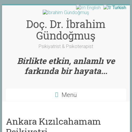
English
Turkish
Skip
to
content
Doç. Dr. İbrahim
Gündoğmuş
Psikiyatrist & Psikoterapist
Birlikte etkin, anlamlı ve
farkında bir hayata...
Menü
Ankara Kızılcahamam
Psikiyatri