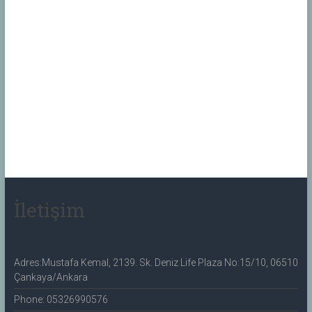
İletişim
Adres:Mustafa Kemal, 2139. Sk. Deniz Life Plaza No:15/10, 06510
Çankaya/Ankara
Phone: 05326990576