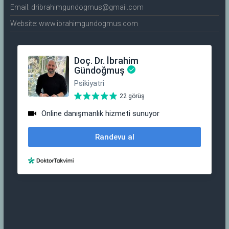
Email: dribrahimgundogmus@gmail.com
Website: www.ibrahimgundogmus.com