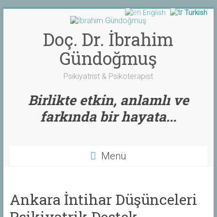
English
Turkish
Skip
to
content
Doç. Dr. İbrahim
Gündoğmuş
Psikiyatrist & Psikoterapist
Birlikte etkin, anlamlı ve
farkında bir hayata...
Menü
Ankara İntihar Düşünceleri
Psikiyatrik Destek